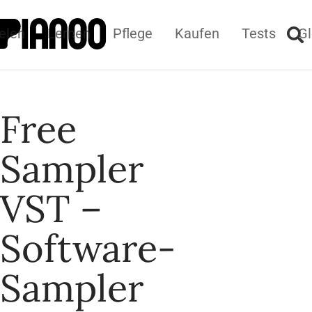
elen
Lernen
Pflege
Kaufen
Tests
Gl
Free
Sampler
VST –
Software-
Sampler