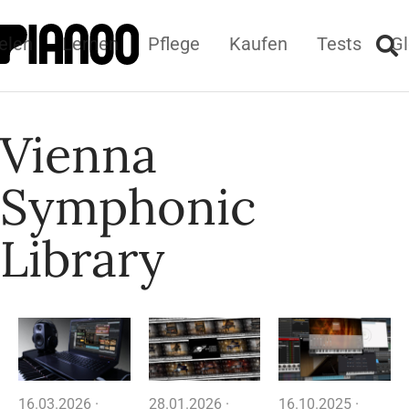
elen
Lernen
Pflege
Kaufen
Tests
Gl
Vienna
Symphonic
Library
16.03.2026 ·
28.01.2026 ·
16.10.2025 ·