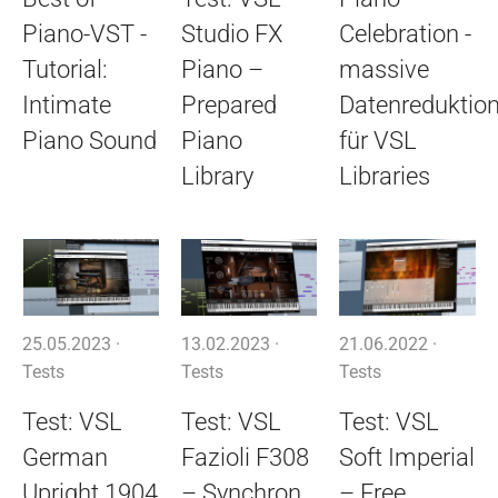
Piano-VST -
Studio FX
Celebration -
Tutorial:
Piano –
massive
Intimate
Prepared
Datenreduktio
Piano Sound
Piano
für VSL
Library
Libraries
25.05.2023 ·
13.02.2023 ·
21.06.2022 ·
Tests
Tests
Tests
Test: VSL
Test: VSL
Test: VSL
German
Fazioli F308
Soft Imperial
Upright 1904
– Synchron
– Free