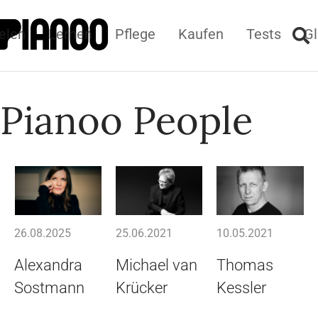
elen
Lernen
Pflege
Kaufen
Tests
Gl
Pianoo People
26.08.2025
25.06.2021
10.05.2021
Alexandra
Michael van
Thomas
Sostmann
Krücker
Kessler