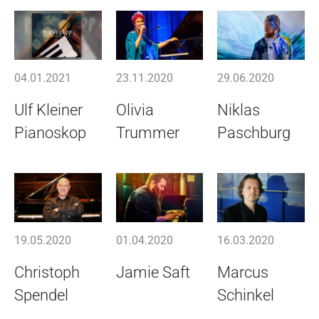
04.01.2021
23.11.2020
29.06.2020
Ulf Kleiner
Olivia
Niklas
Pianoskop
Trummer
Paschburg
19.05.2020
01.04.2020
16.03.2020
Christoph
Jamie Saft
Marcus
Spendel
Schinkel