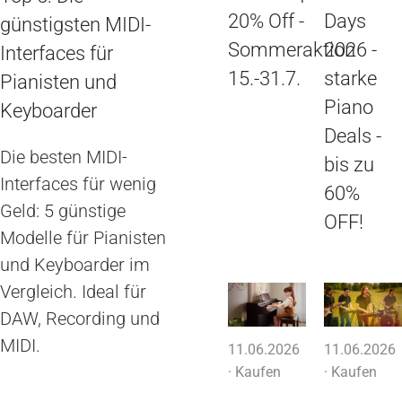
20% Off -
Days
günstigsten MIDI-
Sommeraktion
2026 -
Interfaces für
15.-31.7.
starke
Pianisten und
Piano
Keyboarder
Deals -
Die besten MIDI-
bis zu
Interfaces für wenig
60%
Geld: 5 günstige
OFF!
Modelle für Pianisten
und Keyboarder im
Vergleich. Ideal für
DAW, Recording und
MIDI.
11.06.2026
11.06.2026
·
Kaufen
·
Kaufen