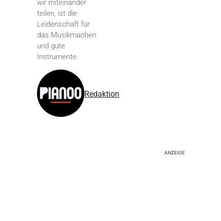
wir miteinander
teilen, ist die
Leidenschaft für
das Musikmachen
und gute
Instrumente.
Redaktion
ANZEIGE