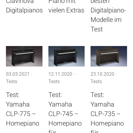
Clavinova
Piano mit
besten
Digitalpianos
vielen Extras
Digitalpiano-
Modelle im
Test
03.03.2021 ·
12.11.2020 ·
23.10.2020 ·
Tests
Tests
Tests
Test:
Test:
Test:
Yamaha
Yamaha
Yamaha
CLP-775 –
CLP-745 –
CLP-735 –
Homepiano
Homepiano
Homepiano
für
für