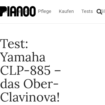
elen
Lernen
Pflege
Kaufen
Tests
Gl
Test:
Yamaha
CLP-885 –
das Ober-
Clavinova!