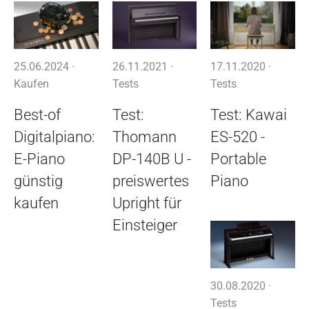
25.06.2024 ·
26.11.2021 ·
17.11.2020 ·
Kaufen
Tests
Tests
Best-of
Test:
Test: Kawai
Digitalpiano:
Thomann
ES-520 -
E-Piano
DP-140B U -
Portable
günstig
preiswertes
Piano
kaufen
Upright für
Einsteiger
30.08.2020 ·
Tests