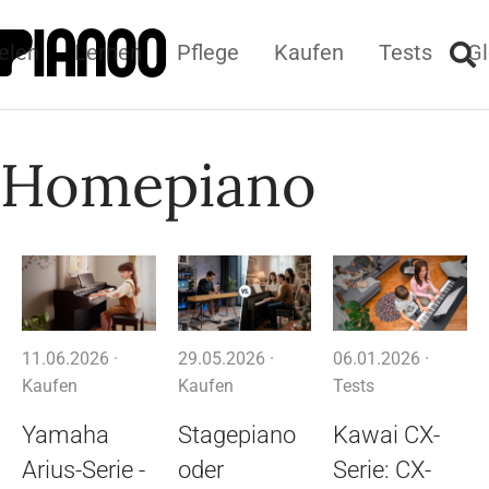
elen
Lernen
Pflege
Kaufen
Tests
Gl
Homepiano
11.06.2026 ·
29.05.2026 ·
06.01.2026 ·
Kaufen
Kaufen
Tests
Yamaha
Stagepiano
Kawai CX-
Arius-Serie -
oder
Serie: CX-