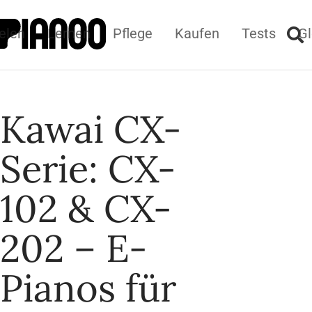
elen
Lernen
Pflege
Kaufen
Tests
Gl
Kawai CX-
Serie: CX-
102 & CX-
202 – E-
Pianos für