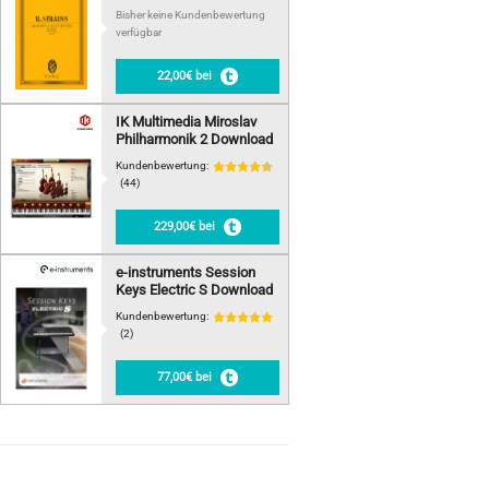
Bisher keine Kundenbewertung
verfügbar
22,00€ bei
IK Multimedia Miroslav
Philharmonik 2 Download
Kundenbewertung:
(44)
229,00€ bei
e-instruments Session
Keys Electric S Download
Kundenbewertung:
(2)
77,00€ bei