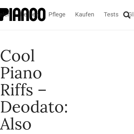
elen
Lernen
Pflege
Kaufen
Tests
Gl
Cool
Piano
Riffs –
Deodato:
Also