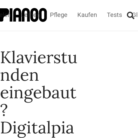
elen
Lernen
Pflege
Kaufen
Tests
Gl
Klavierstu
nden
eingebaut
?
Digitalpia