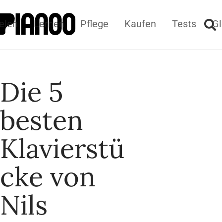
elen
Lernen
Pflege
Kaufen
Tests
Gl
Die 5
besten
Klavierstü
cke von
Nils