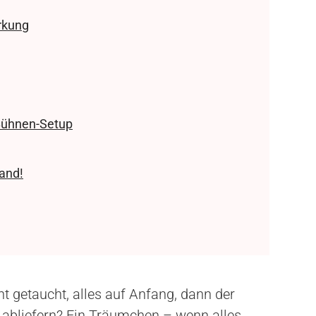
rkung
 Bühnen-Setup
and!
ht getaucht, alles auf Anfang, dann der
h abliefern? Ein Träumchen – wenn alles