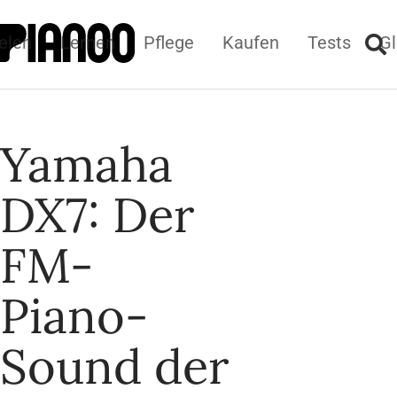
elen
Lernen
Pflege
Kaufen
Tests
Gl
Yamaha
DX7: Der
FM-
Piano-
Sound der