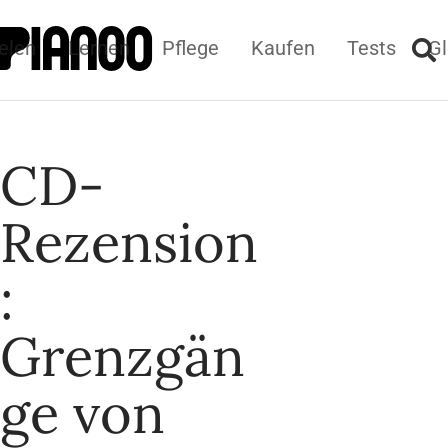
elen
Lernen
Pflege
Kaufen
Tests
Gl
CD-
Rezension
:
Grenzgän
ge von