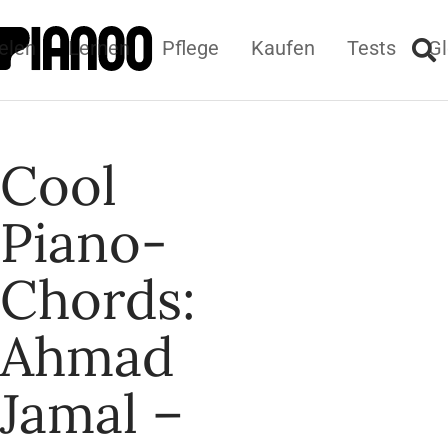
elen
Lernen
Pflege
Kaufen
Tests
Gl
Cool
Piano-
Chords:
Ahmad
Jamal –