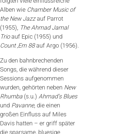
folgten viele einflussreiche
Alben wie
Chamber Music of
the New Jazz
auf Parrot
(1955),
The Ahmad Jamal
Trio
auf Epic (1955) und
Count ‚Em 88
auf Argo (1956).
Zu den bahnbrechenden
Songs, die während dieser
Sessions aufgenommen
wurden, gehörten neben
New
Rhumba
(s.u.)
Ahmad’s Blues
und
Pavanne
, die einen
großen Einfluss auf Miles
Davis hatten – er griff später
die sparsame, bluesige