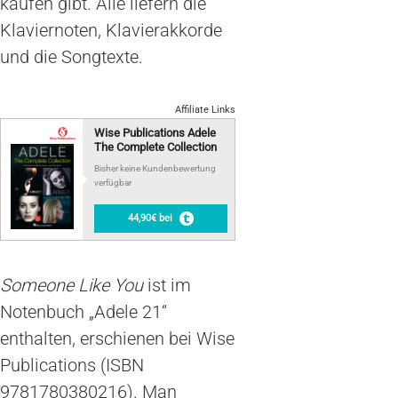
kaufen gibt. Alle liefern die
Klaviernoten, Klavierakkorde
und die Songtexte.
Affiliate Links
Wise Publications Adele
The Complete Collection
Bisher keine Kundenbewertung
verfügbar
44,90€ bei
Someone Like You
ist im
Notenbuch „Adele 21“
enthalten, erschienen bei Wise
Publications (ISBN
9781780380216). Man