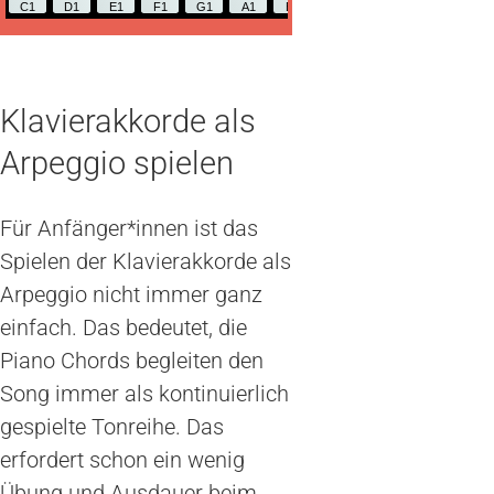
C1
D1
E1
F1
G1
A1
B1
C2
D2
E2
F2
Klavierakkorde als
Arpeggio spielen
Für Anfänger*innen ist das
Spielen der Klavierakkorde als
Arpeggio nicht immer ganz
einfach. Das bedeutet, die
Piano Chords begleiten den
Song immer als kontinuierlich
gespielte Tonreihe. Das
erfordert schon ein wenig
Übung und Ausdauer beim