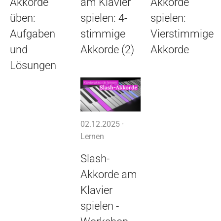
Akkorde
am Klavier
Akkorde
üben:
spielen: 4-
spielen:
Aufgaben
stimmige
Vierstimmige
und
Akkorde (2)
Akkorde
Lösungen
02.12.2025 ·
Lernen
Slash-
Akkorde am
Klavier
spielen -