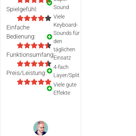
Sound
Spielgefühl:
Viele
Keyboard-
Einfache
Sounds für
Bedienung:
den
täglichen
Funktionsumfang:
Einsatz
4-fach
Preis/Leistung:
Layer/Split
Viele gute
Effekte