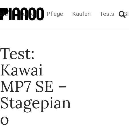
elen
Lernen
Pflege
Kaufen
Tests
Gl
Test:
Kawai
MP7 SE –
Stagepian
o