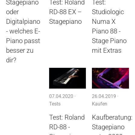
Stagepiano
Test: Roland
Test:
oder
RD-88 EX –
Studiologic
Digitalpiano
Stagepiano
Numa X
- welches E-
Piano 88 -
Piano passt
Stage Piano
besser zu
mit Extras
dir?
07.04.2020 ·
26.04.2019 ·
Tests
Kaufen
Test: Roland
Kaufberatung:
RD-88 -
Stagepiano