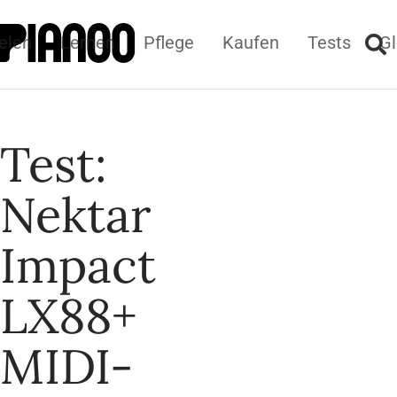
elen
Lernen
Pflege
Kaufen
Tests
Gl
Test:
Nektar
Impact
LX88+
MIDI-