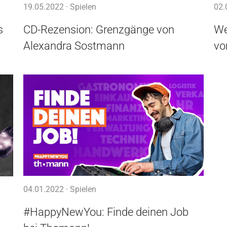
19.05.2022 ·
Spielen
02.
s
CD-Rezension: Grenzgänge von
We
Alexandra Sostmann
vo
04.01.2022 ·
Spielen
#HappyNewYou: Finde deinen Job