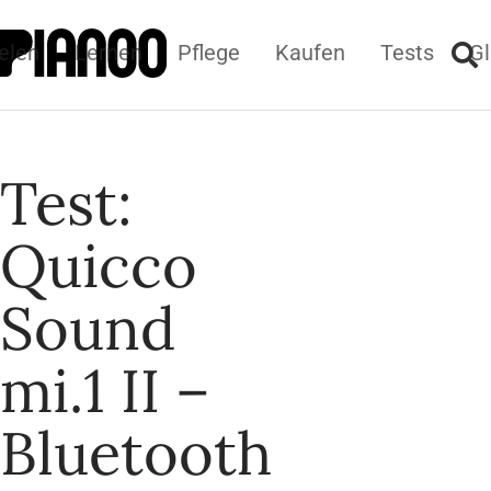
elen
Lernen
Pflege
Kaufen
Tests
Gl
Test:
Quicco
Sound
mi.1 II –
Bluetooth