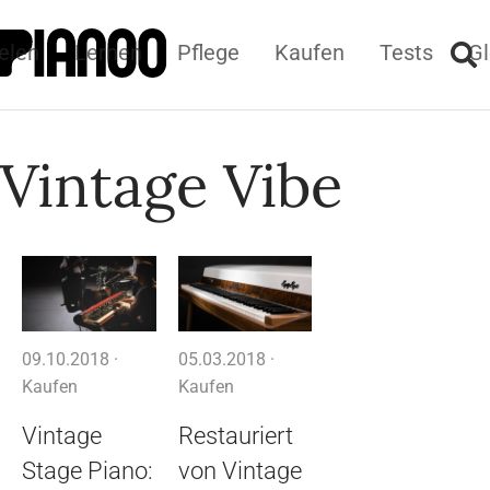
elen
Lernen
Pflege
Kaufen
Tests
Gl
Vintage Vibe
09.10.2018 ·
05.03.2018 ·
Kaufen
Kaufen
Vintage
Restauriert
Stage Piano:
von Vintage