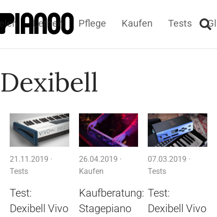
elen
Lernen
Pflege
Kaufen
Tests
Gl
Dexibell
21.11.2019 ·
26.04.2019 ·
07.03.2019 ·
Tests
Kaufen
Tests
Test:
Kaufberatung:
Test:
Dexibell Vivo
Stagepiano
Dexibell Vivo